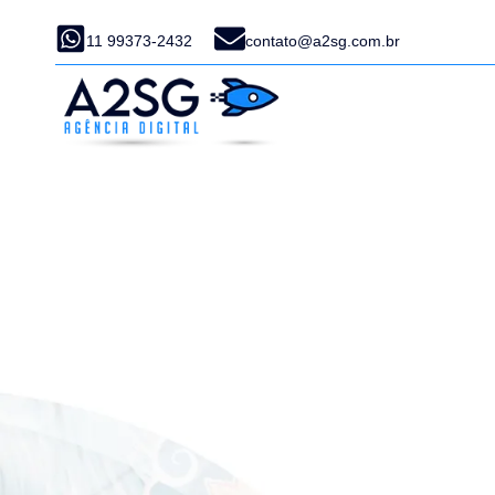
11 99373-2432
contato@a2sg.com.br